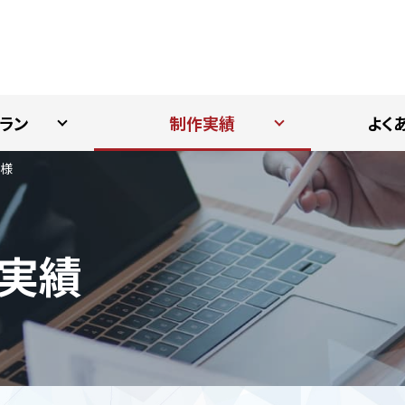
ラン
制作実績
よく
 様
実績